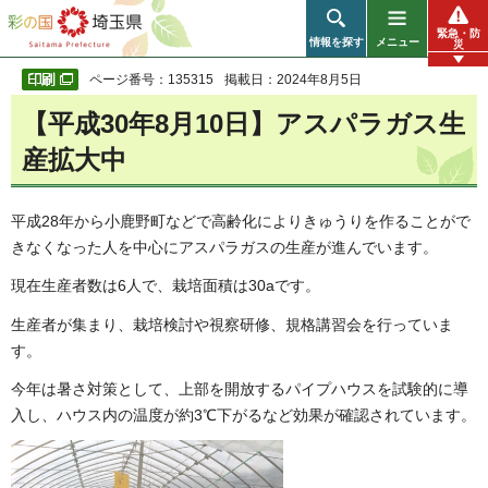
彩の国 埼玉県
緊急・防
情報を探す
メニュー
災
ページ番号：135315
掲載日：2024年8月5日
【平成30年8月10日】アスパラガス生
産拡大中
平成28年から小鹿野町などで高齢化によりきゅうりを作ることがで
きなくなった人を中心にアスパラガスの生産が進んでいます。
現在生産者数は6人で、栽培面積は30aです。
生産者が集まり、栽培検討や視察研修、規格講習会を行っていま
す。
今年は暑さ対策として、上部を開放するパイプハウスを試験的に導
入し、ハウス内の温度が約3℃下がるなど効果が確認されています。