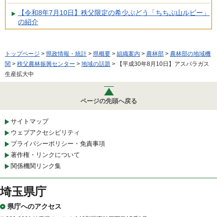
【令和8年7月10日】秩父限定の希少ぶどう「ちちぶ山ルビー」
の紹介
トップページ
>
県政情報・統計
>
県概要
>
組織案内
>
農林部
>
農林部の地域機
関
>
秩父農林振興センター
>
地域の話題
> 【平成30年8月10日】アスパラガス
生産拡大中
ページの先頭へ戻る
サイトマップ
ウェブアクセシビリティ
プライバシーポリシー・免責事項
著作権・リンクについて
関係機関リンク集
埼玉県庁
県庁へのアクセス