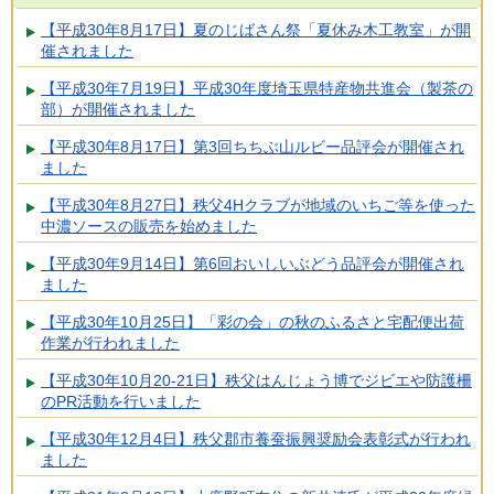
【平成30年8月17日】夏のじばさん祭「夏休み木工教室」が開
催されました
【平成30年7月19日】平成30年度埼玉県特産物共進会（製茶の
部）が開催されました
【平成30年8月17日】第3回ちちぶ山ルビー品評会が開催され
ました
【平成30年8月27日】秩父4Hクラブが地域のいちご等を使った
中濃ソースの販売を始めました
【平成30年9月14日】第6回おいしいぶどう品評会が開催され
ました
【平成30年10月25日】「彩の会」の秋のふるさと宅配便出荷
作業が行われました
【平成30年10月20-21日】秩父はんじょう博でジビエや防護柵
のPR活動を行いました
【平成30年12月4日】秩父郡市養蚕振興奨励会表彰式が行われ
ました