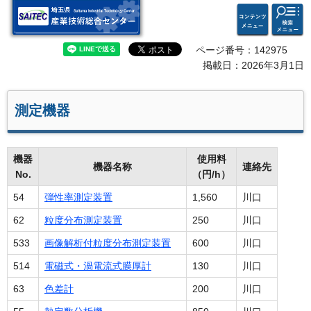
検索・
コンテ
埼玉県 産業技術総合セン
共通メ
ンツメ
ター
ニュー
ニュー
ページ番号：142975
掲載日：2026年3月1日
測定機器
機器
使用料
機器名称
連絡先
No.
（円/h）
54
弾性率測定装置
1,560
川口
62
粒度分布測定装置
250
川口
533
画像解析付粒度分布測定装置
600
川口
514
電磁式・渦電流式膜厚計
130
川口
63
色差計
200
川口