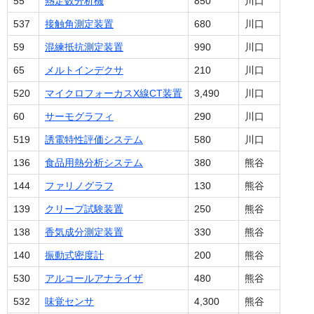
55
熱定数分析機
850
川口
537
接触角測定装置
680
川口
59
混練抵抗測定装置
990
川口
65
メルトインデクサ
210
川口
520
マイクロフォーカスX線CT装置
3,490
川口
60
サーモグラフィ
290
川口
519
誘電特性評価システム
580
川口
136
食品用熱分析システム
380
熊谷
144
ファリノグラフ
130
熊谷
139
クリープ試験装置
250
熊谷
138
香気成分測定装置
330
熊谷
140
振動式密度計
200
熊谷
530
アルコールアナライザ
480
熊谷
532
味覚センサ
4,300
熊谷