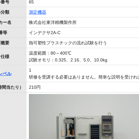
器番号
65
器分類
測定機器
カー名
株式会社東洋精機製作所
番等
インデクサ2A-C
置概要
熱可塑性プラスチックの流れ試験を行う
温度範囲：80～400℃
な仕様
試験オモリ：0.325、2.16、5.0、10.0kg
1
レベル
研修を受講する必要はありません。簡単な説明を受けれ
時間当たり）
210円