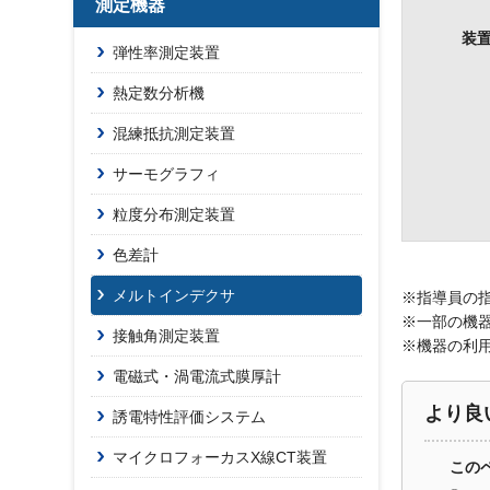
測定機器
装
弾性率測定装置
熱定数分析機
混練抵抗測定装置
サーモグラフィ
粒度分布測定装置
色差計
メルトインデクサ
※指導員の指
※一部の機
接触角測定装置
※機器の利
電磁式・渦電流式膜厚計
より良
誘電特性評価システム
マイクロフォーカスX線CT装置
この