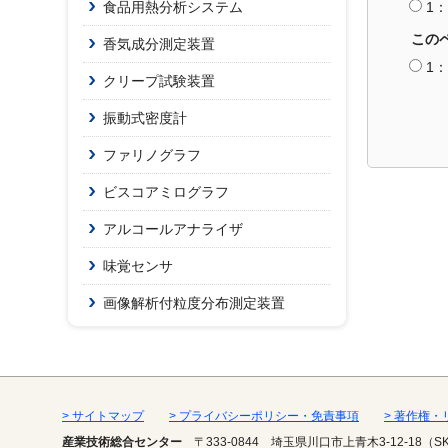
食品用熱分析システム
1
この
香気成分測定装置
1
クリープ試験装置
振動式密度計
ファリノグラフ
ビスコアミログラフ
アルコールアナライザ
味覚センサ
画像解析付粒度分布測定装置
> サイトマップ
> プライバシーポリシー・免責事項
> 著作権
産業技術総合センター
〒333-0844
埼玉県川口市上青木3-12-18（S