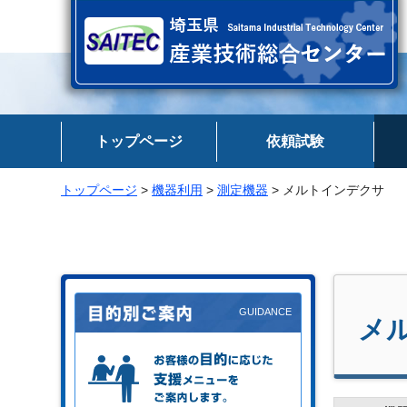
埼玉県 産業技術総合センター
トップページ
依頼試験
トップページ
>
機器利用
>
測定機器
> メルトインデクサ
メ
お客様の目的に応じた支援メニュー
をご案内します。