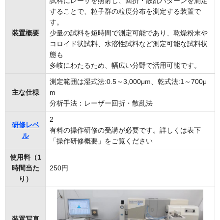
試料にレーザを照射し、回折・散乱パターンを測定
することで、粒子群の粒度分布を測定する装置で
す。
装置概要
少量の試料を短時間で測定可能であり、乾燥粉末や
コロイド状試料、水溶性試料など測定可能な試料状
態も
多岐にわたるため、幅広い分野で活用可能です。
測定範囲は湿式法:0.5～3,000μm、乾式法:1～700μ
主な仕様
m
分析手法：レーザー回折・散乱法
2
研修レベ
有料の操作研修の受講が必要です。詳しくは表下
ル
「操作研修概要」をご覧ください
使用料（1
時間当た
250円
り）
装置写真