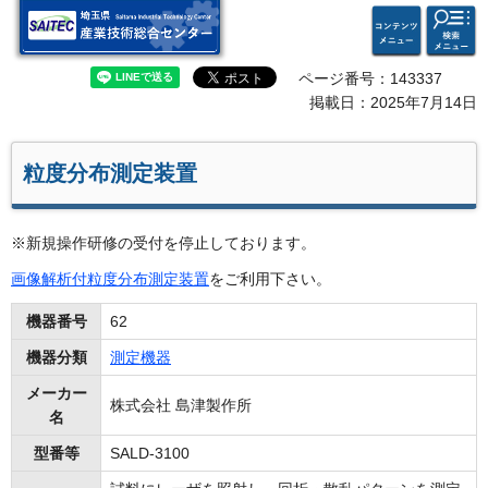
検索・
コンテ
埼玉県 産業技術総合セン
共通メ
ンツメ
ター
ニュー
ニュー
ページ番号：143337
掲載日：2025年7月14日
粒度分布測定装置
※新規操作研修の受付を停止しております。
画像解析付粒度分布測定装置
をご利用下さい。
機器番号
62
機器分類
測定機器
メーカー
株式会社 島津製作所
名
型番等
SALD-3100