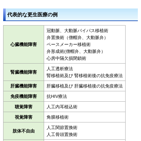
代表的な更生医療の例
冠動脈、大動脈バイパス移植術
弁置換術（僧帽弁、大動脈弁）
心臓機能障害
ペースメーカー移植術
弁形成術(僧帽弁、大動脈弁）
心房中隔欠損閉鎖術
人工透析療法
腎臓機能障害
腎移植術及び 腎移植術後の抗免疫療法
肝臓機能障害
肝臓移植及び 肝臓移植後の抗免疫療法
免疫機能障害
抗HIV療法
聴覚障害
人工内耳植込術
視覚障害
角膜移植術
人工関節置換術
肢体不自由
人工骨頭置換術