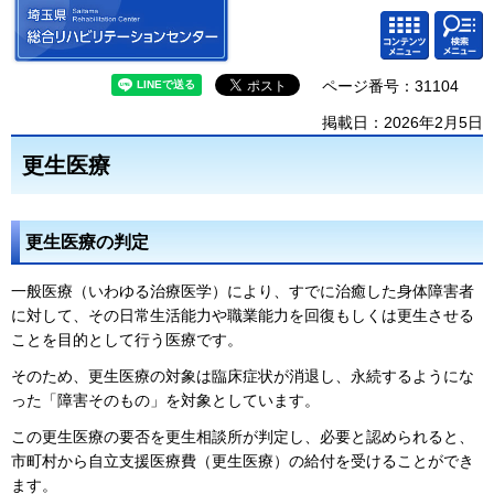
埼玉県 総合リハビリテーション
検索・
コンテ
センター
共通メ
ンツメ
ニュー
ニュー
ページ番号：31104
掲載日：2026年2月5日
更生医療
更生医療の判定
一般医療（いわゆる治療医学）により、すでに治癒した身体障害者
に対して、その日常生活能力や職業能力を回復もしくは更生させる
ことを目的として行う医療です。
そのため、更生医療の対象は臨床症状が消退し、永続するようにな
った「障害そのもの」を対象としています。
この更生医療の要否を更生相談所が判定し、必要と認められると、
市町村から自立支援医療費（更生医療）の給付を受けることができ
ます。