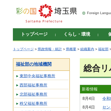
彩の国 埼玉県
Foreign Langu
トップページ
くらし・環境
トップページ
>
県政情報・統計
>
県概要
>
組織案内
>
福祉部
福祉部の地域機関
総合リ
東部中央福祉事務所
西部福祉事務所
新着情報
北部福祉事務所
8月4日
令和
秩父福祉事務所
8月4日
セン