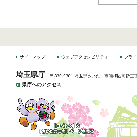
サイトマップ
ウェブアクセシビリティ
プライ
埼玉県庁
〒330-9301 埼玉県さいたま市浦和区高砂三
県庁へのアクセス
「コバトン」&「さいた
まっち」