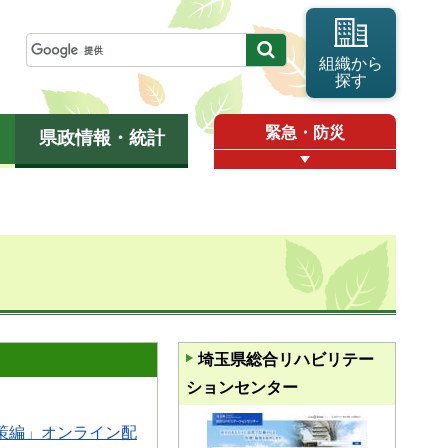
組織から
探す
緊急・防災
県政情報・統計
埼玉県総合リハビリテー
ションセンター
策編」オンライン配