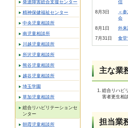
発達障害総合支援センター
信
8月3日
＜参
精神保健福祉センター
会
中央児童相談所
8月1日
外来
南児童相談所
7月31日
食堂
川越児童相談所
所沢児童相談所
熊谷児童相談所
主な業
越谷児童相談所
埼玉学園
総合リハビ
害者更生相
草加児童相談所
総合リハビリテーションセ
ンター
担当業
朝霞児童相談所