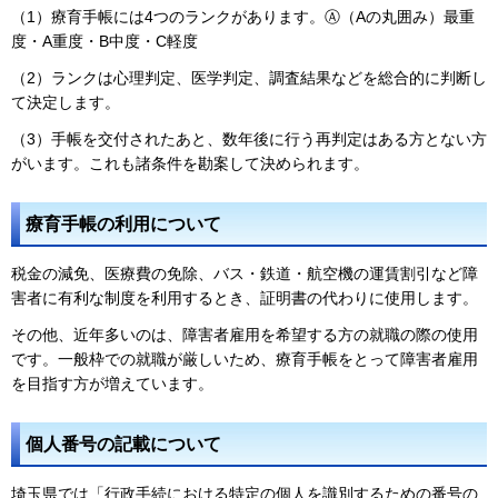
（1）療育手帳には4つのランクがあります。Ⓐ（Aの丸囲み）最重
度・A重度・B中度・C軽度
（2）ランクは心理判定、医学判定、調査結果などを総合的に判断し
て決定します。
（3）手帳を交付されたあと、数年後に行う再判定はある方とない方
がいます。これも諸条件を勘案して決められます。
療育手帳の利用について
税金の減免、医療費の免除、バス・鉄道・航空機の運賃割引など障
害者に有利な制度を利用するとき、証明書の代わりに使用します。
その他、近年多いのは、障害者雇用を希望する方の就職の際の使用
です。一般枠での就職が厳しいため、療育手帳をとって障害者雇用
を目指す方が増えています。
個人番号の記載について
埼玉県では「行政手続における特定の個人を識別するための番号の