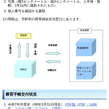
写真（横3センチメートル・縦4センチメートル、上半身・無
帽、1年以内に撮影されたもの）
個人番号を確認する書類
1の用紙は、市町村の障害福祉担当窓口にあります。
療育手帳交付状況
令和7年年度末（R8年3月31日現在）
PDF版（PDF：148K
B）
エクセル版（エクセル：19KB）