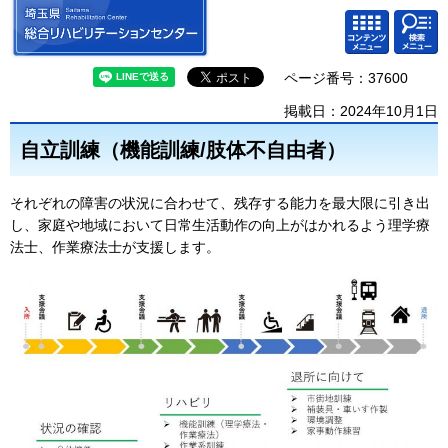
埼玉県 総合リハビリテーション
検索・
コンテ
センター
共通メ
ンツメ
ニュー
ニュー
ページ番号：37600
掲載日：2024年10月1日
自立訓練（機能訓練/肢体不自由者）
それぞれの障害の状況に合わせて、残存する能力を最大限に引き出
し、家庭や地域において日常生活動作の向上がはかれるよう理学療
法士、作業療法士が支援します。