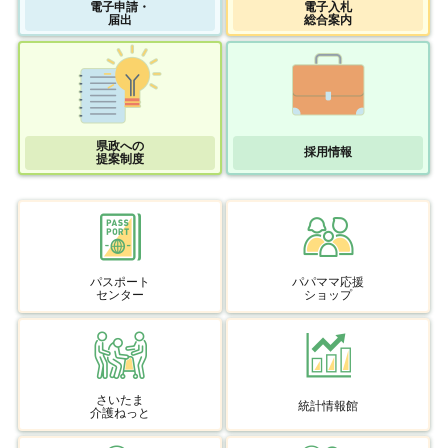
電子申請・
電子入札
届出
総合案内
県政への
採用情報
提案制度
パスポート
パパママ応援
センター
ショップ
さいたま
統計情報館
介護ねっと