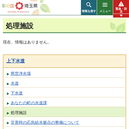
彩の国 埼玉県
緊急・防
情報を探す
メニュー
災
処理施設
現在、情報はありません。
上下水道
県営浄水場
水道
下水道
あなたの町の水道課
処理施設
災害時の応急給水拠点の整備について