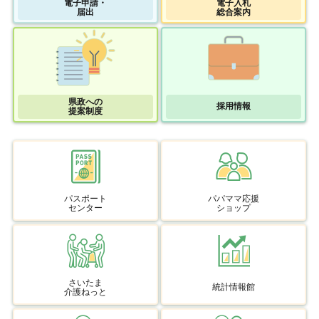
電子申請・
電子入札
届出
総合案内
県政への
採用情報
提案制度
パスポート
パパママ応援
センター
ショップ
さいたま
統計情報館
介護ねっと