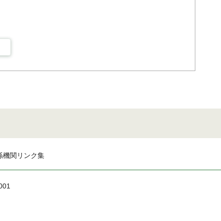
係機関リンク集
001