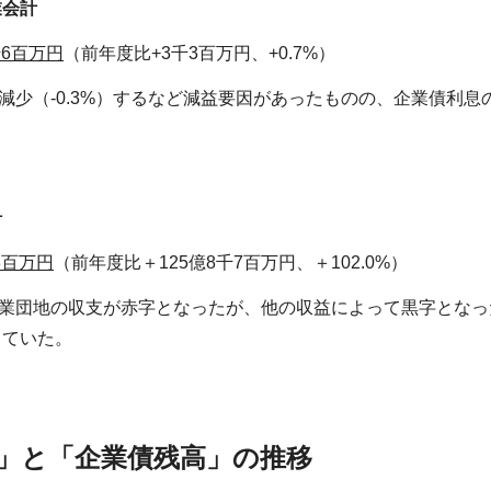
業会計
千6百万円
（前年度比+3千3百万円、+0.7%）
少（-0.3%）するなど減益要因があったものの、企業債利息の
計
8百万円
（前年度比＋125億8千7百万円、＋102.0%）
業団地の収支が赤字となったが、他の収益によって黒字となっ
していた。
」と「企業債残高」の推移