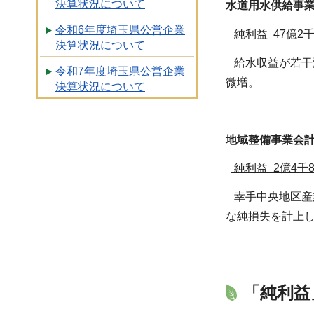
決算状況について
水道用水供給事
令和6年度埼玉県公営企業
純利益 47億2
決算状況について
給水収益が若干減
令和7年度埼玉県公営企業
微増。
決算状況について
地域整備事業会
純利益 2億4千
幸手中央地区産
な純損失を計上
「純利益