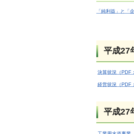
「純利益」と「企
平成2
決算状況（PDF：
経営状況（PDF：
平成2
工業用水道事業（P