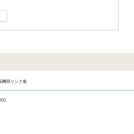
係機関リンク集
001