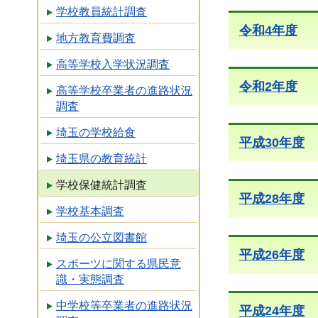
学校教員統計調査
令和4年度
地方教育費調査
高等学校入学状況調査
令和2年度
高等学校卒業者の進路状況
調査
埼玉の学校給食
平成30年度
埼玉県の教育統計
学校保健統計調査
平成28年度
学校基本調査
埼玉の公立図書館
平成26年度
スポーツに関する県民意
識・実態調査
中学校等卒業者の進路状況
平成24年度