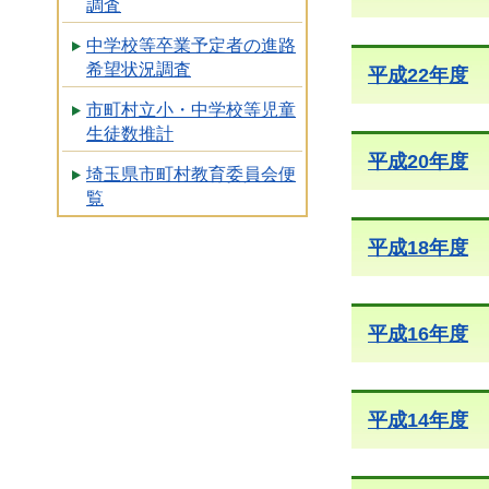
調査
中学校等卒業予定者の進路
希望状況調査
平成22年度
市町村立小・中学校等児童
生徒数推計
平成20年度
埼玉県市町村教育委員会便
覧
平成18年度
平成16年度
平成14年度