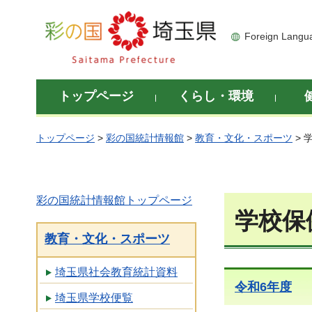
彩の国 埼玉県
Foreign Langu
トップページ
くらし・環境
トップページ
>
彩の国統計情報館
>
教育・文化・スポーツ
> 
彩の国統計情報館トップページ
学校保
教育・文化・スポーツ
埼玉県社会教育統計資料
令和6年度
埼玉県学校便覧