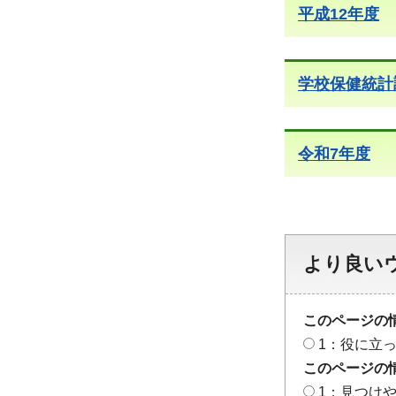
平成12年度
学校保健統計
令和7年度
より良い
このページの
1：役に立
このページの
1：見つけ