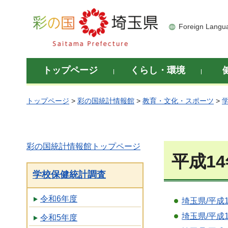
彩の国 埼玉県
Foreign Langu
トップページ
くらし・環境
トップページ
>
彩の国統計情報館
>
教育・文化・スポーツ
>
彩の国統計情報館トップページ
平成1
学校保健統計調査
令和6年度
埼玉県/平成
埼玉県/平成
令和5年度