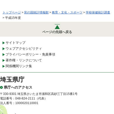
トップページ
>
彩の国統計情報館
>
教育・文化・スポーツ
>
学校保健統計調査
> 平成15年度
ページの先頭へ戻る
サイトマップ
ウェブアクセシビリティ
プライバシーポリシー・免責事項
著作権・リンクについて
関係機関リンク集
埼玉県庁
県庁へのアクセス
〒330-9301 埼玉県さいたま市浦和区高砂三丁目15番1号
電話番号：048-824-2111（代表）
法人番号：1000020110001