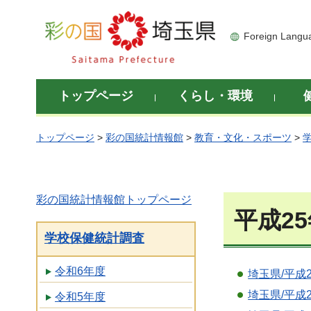
彩の国 埼玉県
Foreign Langu
トップページ
くらし・環境
トップページ
>
彩の国統計情報館
>
教育・文化・スポーツ
>
彩の国統計情報館トップページ
平成2
学校保健統計調査
令和6年度
埼玉県/平成
埼玉県/平成
令和5年度