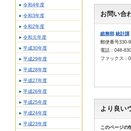
令和4年度
お問い合
令和3年度
令和2年度
総務部
統計課
令和元年度
郵便番号330
平成30年度
電話：048-830
ファックス：048
平成29年度
平成28年度
平成27年度
平成26年度
平成25年度
より良い
平成24年度
平成23年度
このページの