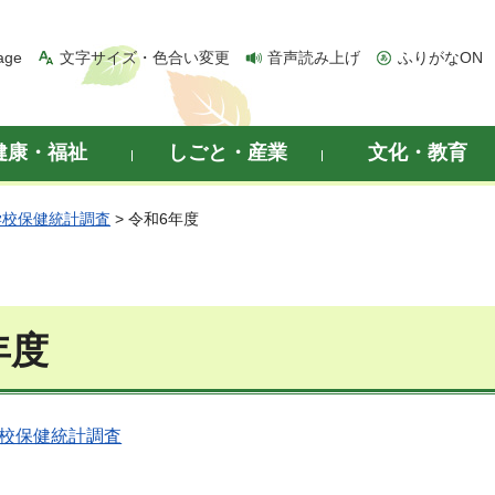
age
文字サイズ・色合い変更
音声読み上げ
ふりがなON
健康・福祉
しごと・産業
文化・教育
学校保健統計調査
> 令和6年度
年度
学校保健統計調査