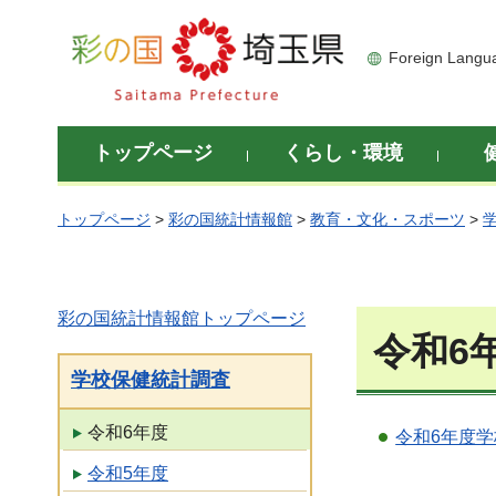
彩の国 埼玉県
Foreign Langu
トップページ
くらし・環境
トップページ
>
彩の国統計情報館
>
教育・文化・スポーツ
>
彩の国統計情報館トップページ
令和6
学校保健統計調査
令和6年度
令和6年度
令和5年度