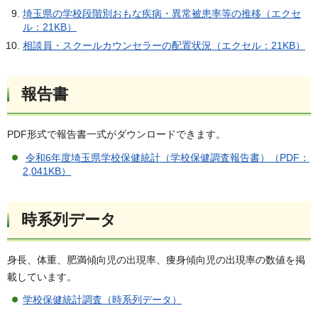
埼玉県の学校段階別おもな疾病・異常被患率等の推移（エクセ
ル：21KB）
相談員・スクールカウンセラーの配置状況（エクセル：21KB）
報告書
PDF形式で報告書一式がダウンロードできます。
令和6年度埼玉県学校保健統計（学校保健調査報告書）（PDF：
2,041KB）
時系列データ
身長、体重、肥満傾向児の出現率、痩身傾向児の出現率の数値を掲
載しています。
学校保健統計調査（時系列データ）