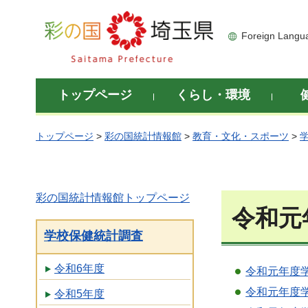
彩の国 埼玉県
Foreign Langu
トップページ
くらし・環境
トップページ
>
彩の国統計情報館
>
教育・文化・スポーツ
>
彩の国統計情報館トップページ
令和元
学校保健統計調査
令和6年度
令和元年度
令和元年度
令和5年度