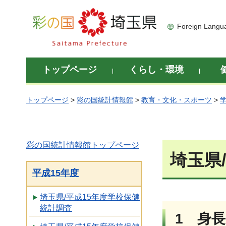
彩の国 埼玉県
Foreign Langu
トップページ
くらし・環境
トップページ
>
彩の国統計情報館
>
教育・文化・スポーツ
>
彩の国統計情報館トップページ
埼玉県
平成15年度
埼玉県/平成15年度学校保健
統計調査
1 身