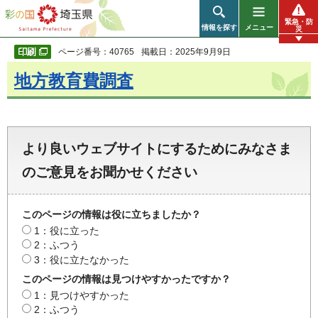
彩の国 埼玉県
緊急・防
情報を探す
メニュー
災
ページ番号：40765
掲載日：2025年9月9日
地方教育費調査
より良いウェブサイトにするためにみなさま
のご意見をお聞かせください
このページの情報は役に立ちましたか？
1：役に立った
2：ふつう
3：役に立たなかった
このページの情報は見つけやすかったですか？
1：見つけやすかった
2：ふつう