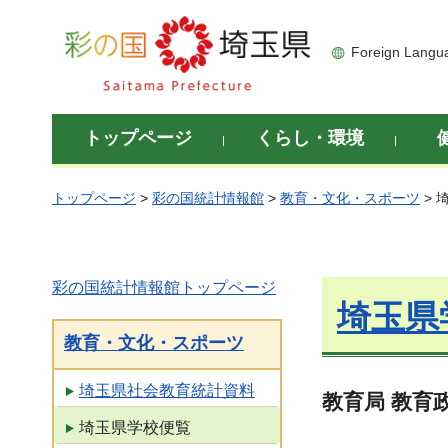
彩の国 埼玉県
Foreign Langu
トップページ
くらし・環境
トップページ
>
彩の国統計情報館
>
教育・文化・スポーツ
> 
彩の国統計情報館トップページ
埼玉県
教育・文化・スポーツ
埼玉県社会教育統計資料
教育局 教育
埼玉県学校便覧