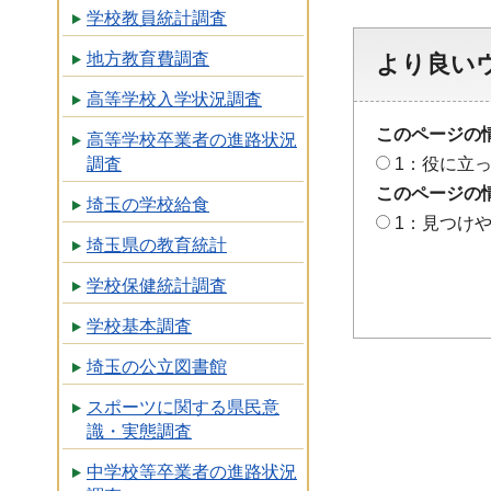
学校教員統計調査
地方教育費調査
より良い
高等学校入学状況調査
このページの
高等学校卒業者の進路状況
1：役に立
調査
このページの
埼玉の学校給食
1：見つけ
埼玉県の教育統計
学校保健統計調査
学校基本調査
埼玉の公立図書館
スポーツに関する県民意
識・実態調査
中学校等卒業者の進路状況