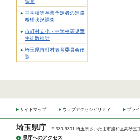
調査
中学校等卒業予定者の進路
希望状況調査
市町村立小・中学校等児童
生徒数推計
埼玉県市町村教育委員会便
覧
サイトマップ
ウェブアクセシビリティ
プライ
埼玉県庁
〒330-9301 埼玉県さいたま市浦和区高砂三
県庁へのアクセス