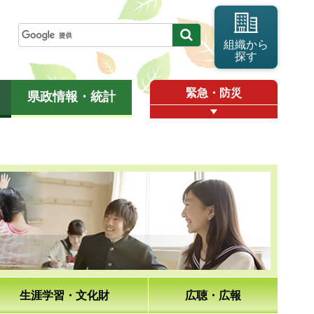
組織から
探す
緊急・防災
県政情報・統計
生涯学習・文化財
広聴・広報