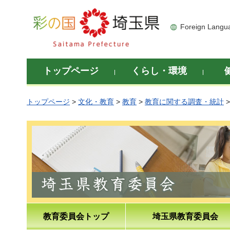
彩の国 埼玉県
Foreign Langu
トップページ
くらし・環境
トップページ
>
文化・教育
>
教育
>
教育に関する調査・統計
教育委員会トップ
埼玉県教育委員会