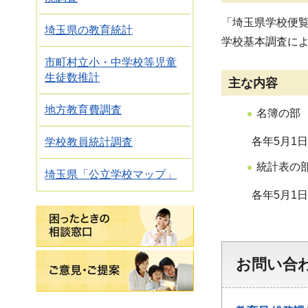
「埼玉県学校便
埼玉県の教育統計
学校基本調査に
市町村立小・中学校等児童
生徒数推計
主な内容
地方教育費調査
名簿の部
各年5月1日現
学校教員統計調査
統計表の
埼玉県「公立学校マップ」
各年5月1日現
困ったときの相談窓口
ご意見・ご提案
お問い合