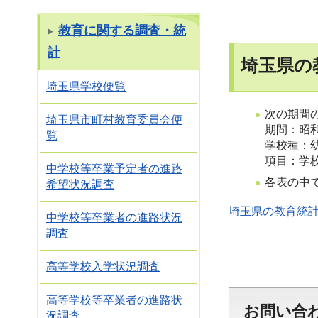
教育に関する調査・統
計
埼玉県の
埼玉県学校便覧
次の期間
埼玉県市町村教育委員会便
期間：昭
覧
学校種：
項目：学
中学校等卒業予定者の進路
各表の中
希望状況調査
埼玉県の教育統計
中学校等卒業者の進路状況
調査
高等学校入学状況調査
高等学校等卒業者の進路状
お問い合
況調査