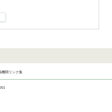
係機関リンク集
001