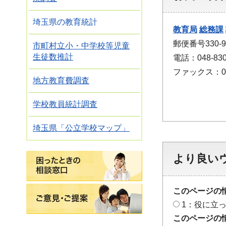
埼玉県の教育統計
教育局
総務課
郵便番号330-
市町村立小・中学校等児童
生徒数推計
電話：048-830
ファックス：048
地方教育費調査
学校教員統計調査
埼玉県「公立学校マップ」
困ったときの相談窓口
より良い
ご意見・ご提案
このページの
1：役に立
このページの