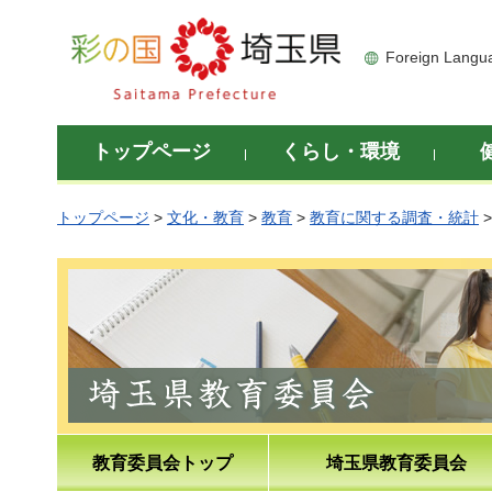
彩の国 埼玉県
Foreign Langu
トップページ
くらし・環境
トップページ
>
文化・教育
>
教育
>
教育に関する調査・統計
教育委員会トップ
埼玉県教育委員会