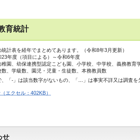
教育統計
の統計表を経年でまとめてあります。（令和8年3月更新）
和23年度（項目による）～令和6年度
幼稚園、幼保連携型認定こども園、小学校、中学校、義務教育
校数、学級数、園児・児童・生徒数、本務教員数
で、「-」は該当数字がないもの、「…」は事実不詳又は調査を
（エクセル：402KB）
わせ