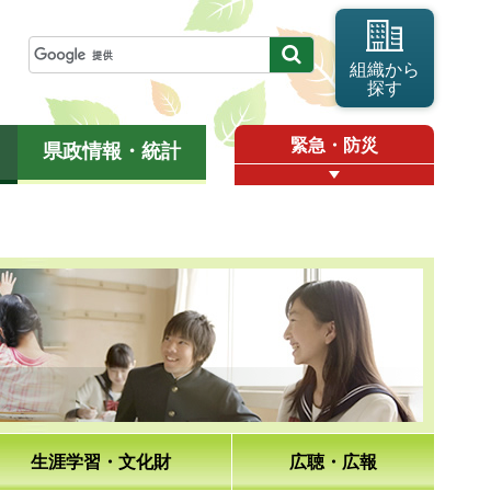
組織から
探す
緊急・防災
県政情報・統計
生涯学習・文化財
広聴・広報