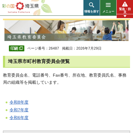
彩の国 埼玉県
緊急・防
情報を探す
メニュー
災
ページ番号：26487
掲載日：2026年7月29日
埼玉県市町村教育委員会便覧
教育委員会名、電話番号、Fax番号、所在地、教育委員氏名、事務
局の組織等を掲載しています。
令和8年度
令和7年度
令和6年度