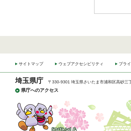
サイトマップ
ウェブアクセシビリティ
プライ
埼玉県庁
〒330-9301 埼玉県さいたま市浦和区高砂三
県庁へのアクセス
「コバトン」&「さいた