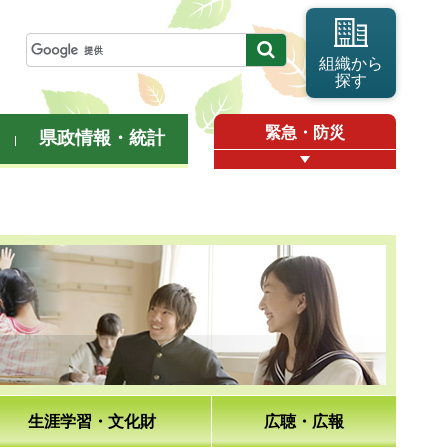
組織から
探す
緊急・防災
県政情報・統計
生涯学習・文化財
広聴・広報