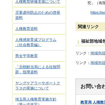
人権教育研修支援について
究」（有
https://
児童虐待防止のための啓発
資料
関連リンク
人権教育資料
人権感覚育成プログラム
福祉部地域
（社会教育編）
リンク：
地域包
男女平等教育
リンク：
地域包
「北朝鮮当局による拉致問
題」指導資料
ヤングケアラーサポートク
お問い合
ラスの実施について
埼玉県人権教育実施方針
教育局
人権教
（第一次改定）