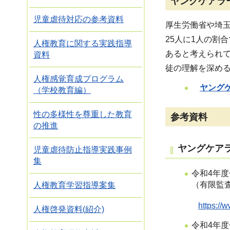
ヤングケアラ
児童虐待対応の参考資料
厚生労働省や埼
25人に1人の割
人権教育に関する実践指導
あると考えられ
資料
徒の理解を深め
人権感覚育成プログラム
ヤング
（学校教育編）
性の多様性を尊重した教育
参考資料
の推進
ヤングケア
児童虐待防止指導実践事例
集
令和4年
（有限監
人権教育学習指導案集
https://
人権啓発資料(紹介)
令和4年