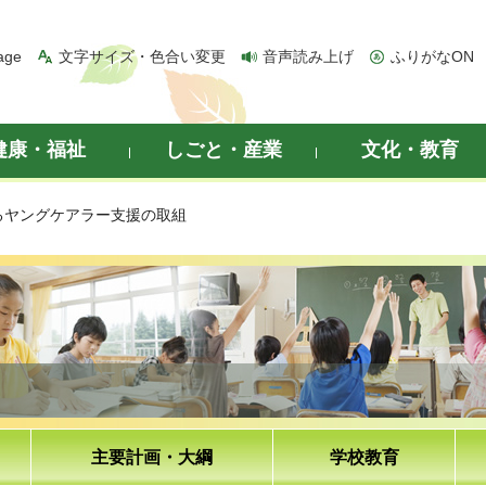
age
文字サイズ・色合い変更
音声読み上げ
ふりがなON
健康・福祉
しごと・産業
文化・教育
るヤングケアラー支援の取組
主要計画・大綱
学校教育