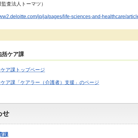
限監査法人トーマツ）
www2.deloitte.com/jp/ja/pages/life-sciences-and-healthcare/articl
包括ケア課
括ケア課トップページ
括ケア課「ケアラー（介護者）支援」のページ
わせ
育課