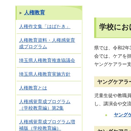
人権教育
学校にお
人権作文集「はばたき」
人権教育資料・人権感覚育
成プログラム
県では、令和2
会では、ケアを
埼玉県人権教育推進協議会
ヤングケアラー
埼玉県人権教育実施方針
ヤングケアラ
人権教育とは
児童生徒や教職
人権感覚育成プログラム
し、講演会や交
（学校教育編）第2集
ヤング
人権感覚育成プログラム増
補版（学校教育編）