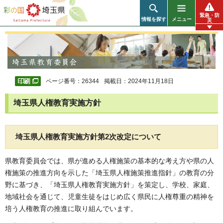
彩の国 埼玉県
緊急・防
情報を探す
メニュー
災
ページ番号：26344
掲載日：2024年11月18日
埼玉県人権教育実施方針
埼玉県人権教育実施方針第2次改定について
県教育委員会では、県が進める人権施策の基本的な考え方や県の人
権施策の推進方向を示した「埼玉県人権施策推進指針」の教育の分
野に基づき、「埼玉県人権教育実施方針」を策定し、学校、家庭、
地域社会を通じて、児童生徒をはじめ広く県民に人権尊重の精神を
培う人権教育の推進に取り組んでいます。