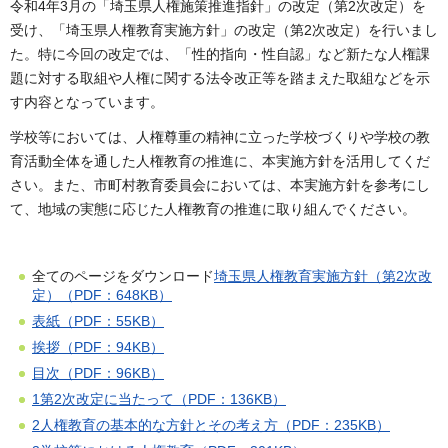
令和4年3月の「埼玉県人権施策推進指針」の改定（第2次改定）を
受け、「埼玉県人権教育実施方針」の改定（第2次改定）を行いまし
た。特に今回の改定では、「性的指向・性自認」など新たな人権課
題に対する取組や人権に関する法令改正等を踏まえた取組などを示
す内容となっています。
学校等においては、人権尊重の精神に立った学校づくりや学校の教
育活動全体を通した人権教育の推進に、本実施方針を活用してくだ
さい。また、市町村教育委員会においては、本実施方針を参考にし
て、地域の実態に応じた人権教育の推進に取り組んでください。
全てのページをダウンロード
埼玉県人権教育実施方針（第2次改
定）（PDF：648KB）
表紙（PDF：55KB）
挨拶（PDF：94KB）
目次（PDF：96KB）
1第2次改定に当たって（PDF：136KB）
2人権教育の基本的な方針とその考え方（PDF：235KB）