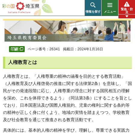
彩の国 埼玉県
緊急・防
情報を探す
メニュー
災
ページ番号：26341
掲載日：2024年1月16日
人権教育とは
人権教育とは、「人権尊重の精神の涵養を目的とする教育活動」
（人権教育及び人権啓発の推進に関する法律第2条）を意味し、「国
民がその発達段階に応じ、人権尊重の理念に対する国民相互の理解
を深め、これを体得できるよう」（同法第3条）にすることを旨とし
ており、日本国憲法及び国際人権規約、児童の権利に関する条約等
の精神が正しく身に付くよう、地域の実情を踏まえつつ、学校教育
及び社会教育を通じて推進される教育活動です。
具体的には、基本的人権の精神を学び、理解し、尊重できる実践力