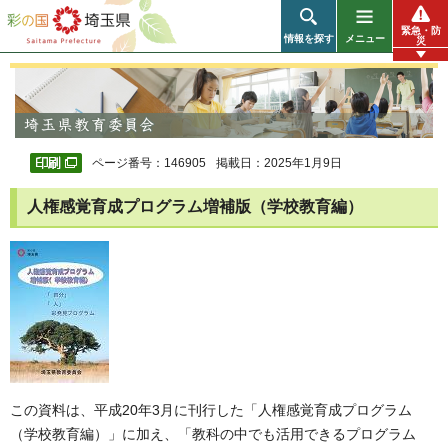
彩の国 埼玉県
緊急・防
情報を探す
メニュー
災
ページ番号：146905
掲載日：2025年1月9日
人権感覚育成プログラム増補版（学校教育編）
この資料は、平成20年3月に刊行した「人権感覚育成プログラム
（学校教育編）」に加え、「教科の中でも活用できるプログラム