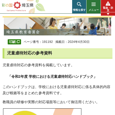
彩の国 埼玉県
緊急・防
情報を探す
メニュー
災
ページ番号：191192
掲載日：2024年4月30日
児童虐待対応の参考資料
児童虐待対応の参考資料を掲載しています。
「令和2年度 学校における児童虐待対応ハンドブック」
このハンドブックは、学校における児童虐待対応に係る具体的内容
及び根拠等をまとめた参考資料です。
教職員の研修や実際の対応場面等において御活用ください。