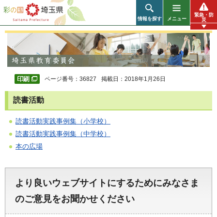
彩の国 埼玉県
緊急・防
情報を探す
メニュー
災
ページ番号：36827
掲載日：2018年1月26日
読書活動
読書活動実践事例集（小学校）
読書活動実践事例集（中学校）
本の広場
より良いウェブサイトにするためにみなさま
のご意見をお聞かせください