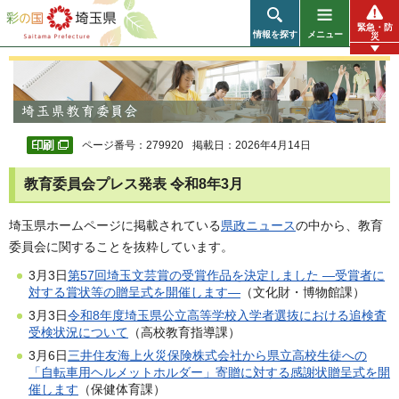
彩の国 埼玉県
緊急・防
情報を探す
メニュー
災
ページ番号：279920
掲載日：2026年4月14日
教育委員会プレス発表 令和8年3月
埼玉県ホームページに掲載されている
県政ニュース
の中から、教育
委員会に関することを抜粋しています。
3月3日
第57回埼玉文芸賞の受賞作品を決定しました ―受賞者に
対する賞状等の贈呈式を開催します―
（文化財・博物館課）
3月3日
令和8年度埼玉県公立高等学校入学者選抜における追検査
受検状況について
（高校教育指導課）
3月6日
三井住友海上火災保険株式会社から県立高校生徒への
「自転車用ヘルメットホルダー」寄贈に対する感謝状贈呈式を開
催します
（保健体育課）