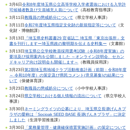
3月6日
令和8年度埼玉県公立高等学校入学者選抜における入学許
可候補者数及び欠員補充人員について
（高校教育指導課）
3月11日
教職員の懲戒処分について
（県立学校人事課）
3月11日
令和7年度埼玉県指定文化財の新規指定等について
（文
化財・博物館課）
3月13日
『埼玉県史料叢書29 官省誌二 埼玉県「東京出張所」文
書を刊行しますー埼玉県政の黎明期を伝える史料集ー
（文書館）
3月13日
埼玉県公立学校教員採用選考試験（令和8年度実施）の
要項及び採用案内を公開しました ～オンライン説明会、セカン
ドキャリア向け説明会も開催します～
（教職員採用課）
3月23日
第2期埼玉県地域クラブ活動推進計画（前期：令和8年度
～ 令和10年度）の策定及び県民コメント(意見募集)の結果につ
いて
（保健体育課）
3月23日
教職員の懲戒処分について
（小中学校人事課）
3月24日
県立学校における個人情報の流出について
（県立学校人
事課）
3月30日
ネーミングライツの公募により、埼玉県立長瀞げんきプ
ラザの愛称は「Socioak SEED BASE 長瀞げんきプラザ」に決定
しました
（生涯学習推進課）
3月30日
「業務量管理・健康確保措置実施計画」の策定について