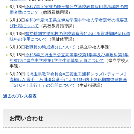
6月13日
令和7年度実施の埼玉県公立学校教員採用選考試験の志
願者数について
（教職員採用課）
6月13日
令和8年度埼玉県立伊奈学園中学校入学者選考の概要及
び日程について
（高校教育指導課）
6月13日
県立特別支援学校の学校給食等における賞味期限切れ調
味料の使用について
（保健体育課）
6月13日
教職員の懲戒処分について
（県立学校人事課）
6月13日
令和8年度埼玉県公立高等学校第1学年及び専攻科第1学
年並びに県立中学校第1学年生徒募集人員について
（県立学校人
事課）
6月20日
【埼玉県教育委員会×三菱重工浦和レッズレディース】
高橋はな選手、石川璃音選手による非行防止強化期間啓発動画
「STOP！非行！」の公開について
（生徒指導課）
過去のプレス発表
お問い合わせ