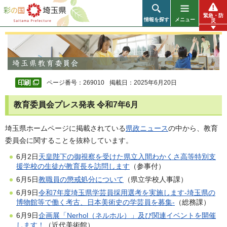
彩の国 埼玉県
緊急・防
情報を探す
メニュー
災
ページ番号：269010
掲載日：2025年6月20日
教育委員会プレス発表 令和7年6月
埼玉県ホームページに掲載されている
県政ニュース
の中から、教育
委員会に関することを抜粋しています。
6月2日
天皇陛下の御視察を受けた県立入間わかくさ高等特別支
援学校の生徒が教育長を訪問します
（参事付）
6月5日
教職員の懲戒処分について
（県立学校人事課）
6月9日
令和7年度埼玉県学芸員採用選考を実施します-埼玉県の
博物館等で働く考古、日本美術史の学芸員を募集-
（総務課）
6月9日
企画展「Nerhol（ネルホル）」及び関連イベントを開催
します！
（近代美術館）