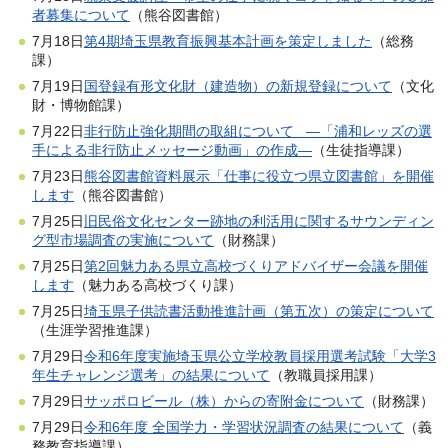
者募集について
（熊谷図書館）
7月18日
第4期埼玉県教育振興基本計画を策定しました
（総務
課）
7月19日
国登録有形文化財（建造物）の新規登録について
（文化
財・博物館課）
7月22日
非行防止強化期間の取組について ―「浦和レッズの選
手による非行防止メッセージ動画」の作成―
（生徒指導課）
7月23日
熊谷図書館資料展示「仕事に役立つ県立図書館」を開催
します
（熊谷図書館）
7月25日
旧民俗文化センター跡地の利活用に関するサウンディン
グ型市場調査の実施について
（財務課）
7月25日
第2回魅力ある県立高校づくりアドバイザー会議を開催
します
（魅力ある高校づくり課）
7月25日
埼玉県子供読書活動推進計画（第五次）の策定について
（生涯学習推進課）
7月29日
令和6年度実施埼玉県公立学校教員採用選考試験「大学3
年生チャレンジ選考」の結果について
（教職員採用課）
7月29日
サッポロビール（株）からの寄附金について
（財務課）
7月29日
令和6年度 全国学力・学習状況調査の結果について
（義
務教育指導課）