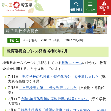
彩の国 埼玉県
緊急・防
情報を探す
メニュー
災
ページ番号：256152
掲載日：2024年8月6日
教育委員会プレス発表 令和6年7月
埼玉県ホームページに掲載されている
県政ニュース
の中から、教育
委員会に関することを抜粋しています。
7月1日
「県立学校の活性化・特色化方針」を更新しました
（魅
力ある高校づくり課）
7月5日
「文芸埼玉」第111号を刊行しました
（文化財・博物館
課）
7月11日
令和5年度体罰等の実態把握の結果について
（県立学校
人事課）
7月18日
就業支援講座「希望の仕事に就くコツを知る！」の参加