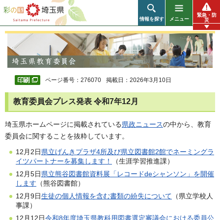
彩の国 埼玉県
緊急・防
情報を探す
メニュー
災
ページ番号：276070
掲載日：2026年3月10日
教育委員会プレス発表 令和7年12月
埼玉県ホームページに掲載されている
県政ニュース
の中から、教育
委員会に関することを抜粋しています。
12月2日
県立げんきプラザ4所及び県立図書館2館でネーミングラ
イツパートナーを募集します！
（生涯学習推進課）
12月5日
県立熊谷図書館資料展「レコードdeシャンソン」を開催
します
（熊谷図書館）
12月9日
生徒の個人情報を含む書類の紛失について
（県立学校人
事課）
12月12日
令和8年度埼玉県教科用図書選定審議会における委員公