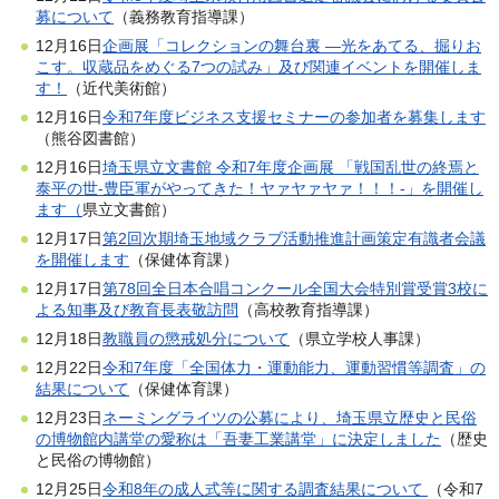
募について
（義務教育指導課）
12月16日
企画展「コレクションの舞台裏 ―光をあてる、掘りお
こす。収蔵品をめぐる7つの試み」及び関連イベントを開催しま
す！
（近代美術館）
12月16日
令和7年度ビジネス支援セミナーの参加者を募集します
（熊谷図書館）
12月16日
埼玉県立文書館 令和7年度企画展 「戦国乱世の終焉と
泰平の世-豊臣軍がやってきた！ヤァヤァヤァ！！！-」を開催し
ます（
県立文書館）
12月17日
第2回次期埼玉地域クラブ活動推進計画策定有識者会議
を開催します
（保健体育課）
12月17日
第78回全日本合唱コンクール全国大会特別賞受賞3校に
よる知事及び教育長表敬訪問
（高校教育指導課）
12月18日
教職員の懲戒処分について
（県立学校人事課）
12月22日
令和7年度「全国体力・運動能力、運動習慣等調査」の
結果について
（保健体育課）
12月23日
ネーミングライツの公募により、埼玉県立歴史と民俗
の博物館内講堂の愛称は「吾妻工業講堂」に決定しました
（歴史
と民俗の博物館）
12月25日
令和8年の成人式等に関する調査結果について
（令和7