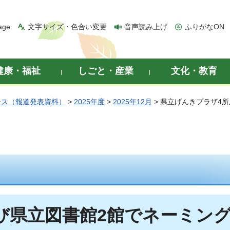
age
文字サイズ・色合い変更
音声読み上げ
ふりがなON
健康・福祉
しごと・産業
文化・教育
ース（報道発表資料）
>
2025年度
>
2025年12月
> 県立げんきプラザ4
び県立図書館2館でネーミン