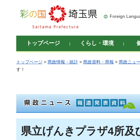
彩の国 埼玉県
Foreign Langu
トップページ
くらし・環境
トップページ
>
県政情報・統計
>
県政資料・県報
>
県政ニュ
す！
県立げんきプラザ4所及