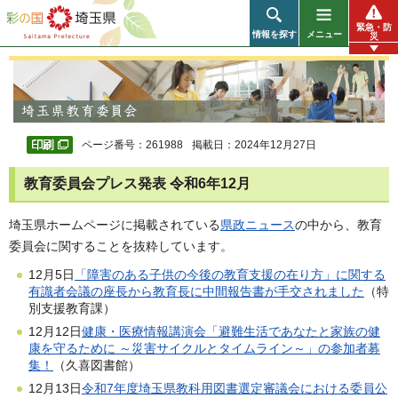
彩の国 埼玉県
緊急・防
情報を探す
メニュー
災
ページ番号：261988
掲載日：2024年12月27日
教育委員会プレス発表 令和6年12月
埼玉県ホームページに掲載されている
県政ニュース
の中から、教育
委員会に関することを抜粋しています。
12月5日
「障害のある子供の今後の教育支援の在り方」に関する
有識者会議の座長から教育長に中間報告書が手交されました
（特
別支援教育課）
12月12日
健康・医療情報講演会「避難生活であなたと家族の健
康を守るために ～災害サイクルとタイムライン～」の参加者募
集！
（久喜図書館）
12月13日
令和7年度埼玉県教科用図書選定審議会における委員公