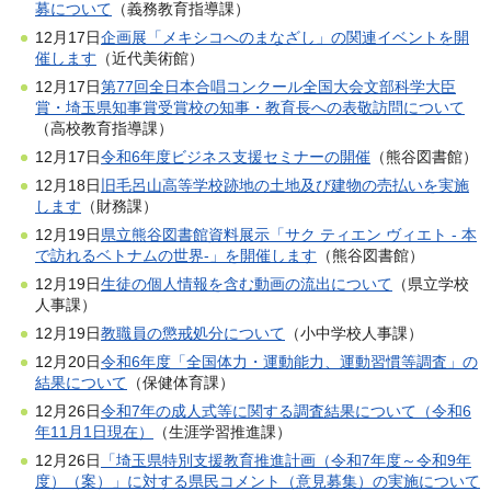
募について
（義務教育指導課）
12月17日
企画展「メキシコへのまなざし」の関連イベントを開
催します
（近代美術館）
12月17日
第77回全日本合唱コンクール全国大会文部科学大臣
賞・埼玉県知事賞受賞校の知事・教育長への表敬訪問について
（高校教育指導課）
12月17日
令和6年度ビジネス支援セミナーの開催
（熊谷図書館）
12月18日
旧毛呂山高等学校跡地の土地及び建物の売払いを実施
します
（財務課）
12月19日
県立熊谷図書館資料展示「サク ティエン ヴィエト - 本
で訪れるベトナムの世界-」を開催します
（熊谷図書館）
12月19日
生徒の個人情報を含む動画の流出について
（県立学校
人事課）
12月19日
教職員の懲戒処分について
（小中学校人事課）
12月20日
令和6年度「全国体力・運動能力、運動習慣等調査」の
結果について
（保健体育課）
12月26日
令和7年の成人式等に関する調査結果について（令和6
年11月1日現在）
（生涯学習推進課）
12月26日
「埼玉県特別支援教育推進計画（令和7年度～令和9年
度）（案）」に対する県民コメント（意見募集）の実施について