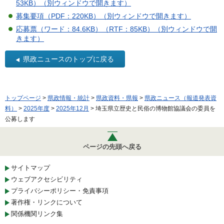
53KB）（別ウィンドウで開きます）
募集要項（PDF：220KB）（別ウィンドウで開きます）
応募票（ワード：84.6KB）（RTF：85KB）（別ウィンドウで開
きます）
県政ニュースのトップに戻る
トップページ
>
県政情報・統計
>
県政資料・県報
>
県政ニュース（報道発表資
料）
>
2025年度
>
2025年12月
> 埼玉県立歴史と民俗の博物館協議会の委員を
公募します
ページの先頭へ戻る
サイトマップ
ウェブアクセシビリティ
プライバシーポリシー・免責事項
著作権・リンクについて
関係機関リンク集