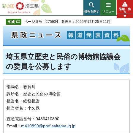
彩の国 埼玉県
緊急・防
情報を探す
メニュー
災
ページ番号：275934
発表日：2025年12月25日11時
埼玉県立歴史と民俗の博物館協議会
の委員を公募します
部局名：教育局
課所名：歴史と民俗の博物館
担当名：総務担当
担当者名：小久保
直通電話番号：0486410890
Email：
m410890@pref.saitama.lg.jp