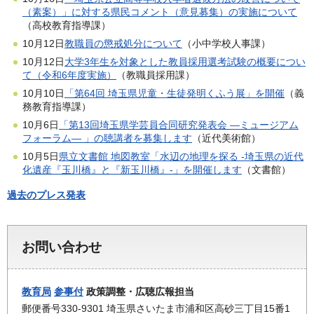
（素案）」に対する県民コメント（意見募集）の実施について
（高校教育指導課）
10月12日
教職員の懲戒処分について
（小中学校人事課）
10月12日
大学3年生を対象とした教員採用選考試験の概要につい
て（令和6年度実施）
（教職員採用課）
10月10日
「第64回 埼玉県児童・生徒発明くふう展」を開催
（義
務教育指導課）
10月6日
「第13回埼玉県学芸員合同研究発表会 ―ミュージアム
フォーラム― 」の聴講者を募集します
（近代美術館）
10月5日
県立文書館 地図教室「水辺の地理を探る -埼玉県の近代
化遺産『玉川橋』と『新玉川橋』-」を開催します
（文書館）
過去のプレス発表
お問い合わせ
教育局
参事付
政策調整・広聴広報担当
郵便番号330-9301 埼玉県さいたま市浦和区高砂三丁目15番1