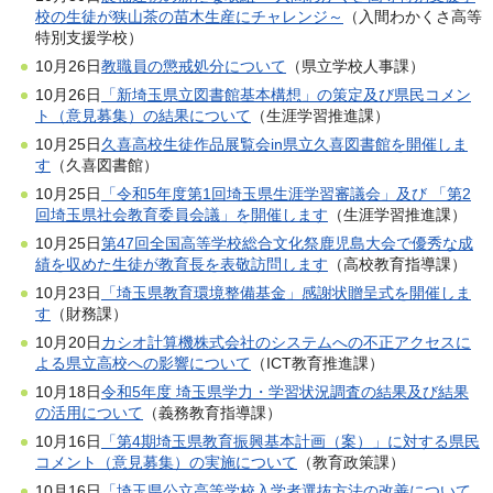
校の生徒が狭山茶の苗木生産にチャレンジ～
（入間わかくさ高等
特別支援学校）
10月26日
教職員の懲戒処分について
（県立学校人事課）
10月26日
「新埼玉県立図書館基本構想」の策定及び県民コメン
ト（意見募集）の結果について
（生涯学習推進課）
10月25日
久喜高校生徒作品展覧会in県立久喜図書館を開催しま
す
（久喜図書館）
10月25日
「令和5年度第1回埼玉県生涯学習審議会」及び 「第2
回埼玉県社会教育委員会議」を開催します
（生涯学習推進課）
10月25日
第47回全国高等学校総合文化祭鹿児島大会で優秀な成
績を収めた生徒が教育長を表敬訪問します
（高校教育指導課）
10月23日
「埼玉県教育環境整備基金」感謝状贈呈式を開催しま
す
（財務課）
10月20日
カシオ計算機株式会社のシステムへの不正アクセスに
よる県立高校への影響について
（ICT教育推進課）
10月18日
令和5年度 埼玉県学力・学習状況調査の結果及び結果
の活用について
（義務教育指導課）
10月16日
「第4期埼玉県教育振興基本計画（案）」に対する県民
コメント（意見募集）の実施について
（教育政策課）
10月16日
「埼玉県公立高等学校入学者選抜方法の改善について