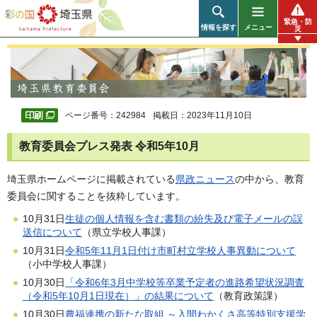
彩の国 埼玉県
緊急・防
情報を探す
メニュー
災
ページ番号：242984
掲載日：2023年11月10日
教育委員会プレス発表 令和5年10月
埼玉県ホームページに掲載されている
県政ニュース
の中から、教育
委員会に関することを抜粋しています。
10月31日
生徒の個人情報を含む書類の紛失及び電子メールの誤
送信について
（県立学校人事課）
10月31日
令和5年11月1日付け市町村立学校人事異動について
（小中学校人事課）
10月30日
「令和6年3月中学校等卒業予定者の進路希望状況調査
（令和5年10月1日現在）」の結果について
（教育政策課）
10月30日
農福連携の新たな取組 ～入間わかくさ高等特別支援学