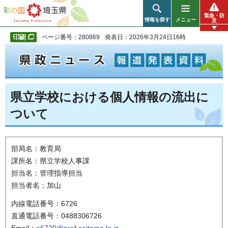
彩の国 埼玉県
緊急・防
情報を探す
メニュー
災
ページ番号：280869
発表日：2026年3月24日16時
県立学校における個人情報の流出に
ついて
部局名：教育局
課所名：県立学校人事課
担当名：管理指導担当
担当者名：加山
内線電話番号：6726
直通電話番号：0488306726
Email：
a6720@pref.saitama.lg.jp