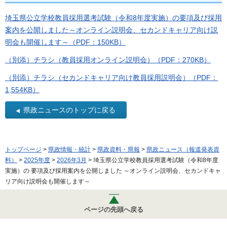
埼玉県公立学校教員採用選考試験（令和8年度実施）の要項及び採用
案内を公開しました～オンライン説明会、セカンドキャリア向け説
明会も開催します～（PDF：150KB）
（別添）チラシ（教員採用オンライン説明会）（PDF：270KB）
（別添）チラシ（セカンドキャリア向け教員採用説明会）（PDF：
1,554KB）
県政ニュースのトップに戻る
トップページ
>
県政情報・統計
>
県政資料・県報
>
県政ニュース（報道発表資
料）
>
2025年度
>
2026年3月
> 埼玉県公立学校教員採用選考試験（令和8年度
実施）の 要項及び採用案内を公開しました ～オンライン説明会、セカンドキャ
リア向け説明会も開催します～
ページの先頭へ戻る