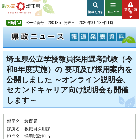
彩の国 埼玉県
緊急・防
情報を探す
メニュー
災
ページ番号：280135
発表日：2026年3月13日11時
埼玉県公立学校教員採用選考試験（令
和8年度実施）の 要項及び採用案内を
公開しました ～オンライン説明会、
セカンドキャリア向け説明会も開催
します～
部局名：教育局
課所名：教職員採用課
担当名：採用試験担当