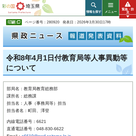
彩の国 埼玉県
緊急・防
情報を探す
メニュー
災
ページ番号：280920
発表日：2026年3月30日17時
令和8年4月1日付教育局等人事異動等
について
部局名：教育局教育総務部
課所名：総務課
担当名：人事（事務局等）担当
担当者名：町田、澤登
内線電話番号：6621
直通電話番号：048-830-6622
Email：
a6610@pref.saitama.lg.jp