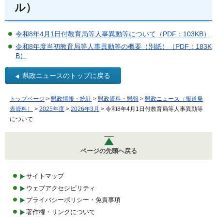
ル）
令和8年4月1日付教育局等人事異動等について（PDF：103KB）
令和8年度当初教育局等人事異動等の概要（別紙）（PDF：183K
B）
県政ニュースのトップに戻る
トップページ
>
県政情報・統計
>
県政資料・県報
>
県政ニュース（報道発
表資料）
>
2025年度
>
2026年3月
> 令和8年4月1日付教育局等人事異動等
について
ページの先頭へ戻る
サイトマップ
ウェブアクセシビリティ
プライバシーポリシー・免責事項
著作権・リンクについて