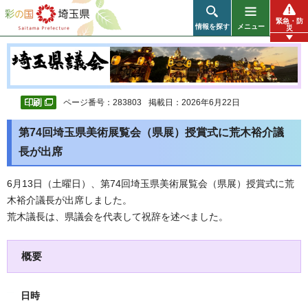
彩の国 埼玉県
緊急・防
情報を探す
メニュー
災
ページ番号：283803
掲載日：2026年6月22日
第74回埼玉県美術展覧会（県展）授賞式に荒木裕介議
長が出席
6月13日（土曜日）、第74回埼玉県美術展覧会（県展）授賞式に荒
木裕介議長が出席しました。
荒木議長は、県議会を代表して祝辞を述べました。
概要
日時