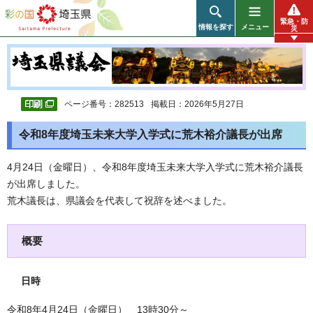
彩の国 埼玉県
緊急・防
情報を探す
メニュー
災
ページ番号：282513
掲載日：2026年5月27日
令和8年度埼玉未来大学入学式に荒木裕介議長が出席
4月24日（金曜日）、令和8年度埼玉未来大学入学式に荒木裕介議長
が出席しました。
荒木議長は、県議会を代表して祝辞を述べました。
概要
日時
令和8年4月24日（金曜日） 13時30分～