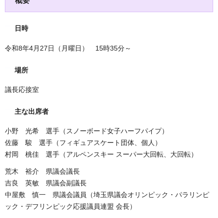
概要
日時
令和8年4月27日（月曜日） 15時35分～
場所
議長応接室
主な出席者
小野 光希 選手（スノーボード女子ハーフパイプ）
佐藤 駿 選手（フィギュアスケート団体、個人）
村岡 桃佳 選手（アルペンスキー スーパー大回転、大回転）
荒木 裕介 県議会議長
吉良 英敏 県議会副議長
中屋敷 慎一 県議会議員（埼玉県議会オリンピック・パラリンピ
ック・デフリンピック応援議員連盟 会長）