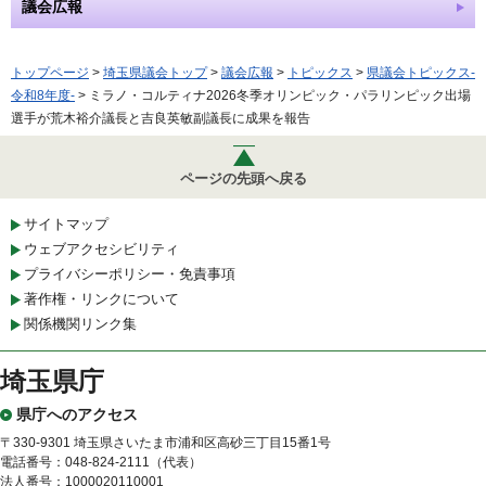
議会広報
トップページ
>
埼玉県議会トップ
>
議会広報
>
トピックス
>
県議会トピックス-
令和8年度-
> ミラノ・コルティナ2026冬季オリンピック・パラリンピック出場
選手が荒木裕介議長と吉良英敏副議長に成果を報告
ページの先頭へ戻る
サイトマップ
ウェブアクセシビリティ
プライバシーポリシー・免責事項
著作権・リンクについて
関係機関リンク集
埼玉県庁
県庁へのアクセス
〒330-9301 埼玉県さいたま市浦和区高砂三丁目15番1号
電話番号：048-824-2111（代表）
法人番号：1000020110001