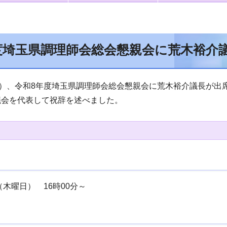
度埼玉県調理師会総会懇親会に荒木裕介
日）、令和8年度埼玉県調理師会総会懇親会に荒木裕介議長が出
議会を代表して祝辞を述べました。
（木曜日） 16時00分～