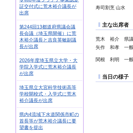
証交付式に荒木裕介議長が
寿司割烹 山水
出席
主な出席者
第244回13都道府県議会議
長会議（埼玉県開催）に荒
荒木 裕介 県
木裕介議長と吉良英敏副議
長が出席
矢作 和孝 一般
関根 利明 一般
2026年度埼玉県立大学・大
学院入学式に荒木裕介議長
が出席
当日の様子
埼玉県立大宮科学技術高等
学校開校式・入学式に荒木
裕介議長が出席
県内4流域下水道関係市町の
首長等が荒木裕介議長に要
望書を提出