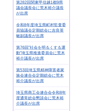
第282回関東甲信越1都9県
議会議長会に荒木裕介議長
が出席
令和8年度埼玉県町村監査委
員協議会定期総会に吉良英
敏副議長が出席
第76回”社会を明るくする運
動”埼玉県推進委員会に荒木
裕介議長が出席
第53回埼玉県精神障害者家
族会連合会定期総会に荒木
裕介議長が出席
埼玉県商工会連合会令和8年
度通常総会懇談会に荒木裕
介議長が出席