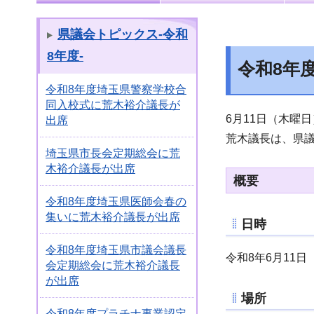
県議会トピックス-令和
8年度-
令和8年
令和8年度埼玉県警察学校合
同入校式に荒木裕介議長が
6月11日（木曜
出席
荒木議長は、県
埼玉県市長会定期総会に荒
木裕介議長が出席
概要
令和8年度埼玉県医師会春の
集いに荒木裕介議長が出席
日時
令和8年度埼玉県市議会議長
令和8年6月11日
会定期総会に荒木裕介議長
が出席
場所
令和8年度プラチナ事業認定