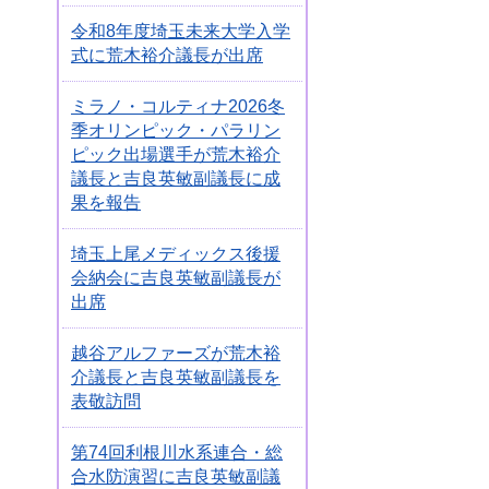
令和8年度埼玉未来大学入学
式に荒木裕介議長が出席
ミラノ・コルティナ2026冬
季オリンピック・パラリン
ピック出場選手が荒木裕介
議長と吉良英敏副議長に成
果を報告
埼玉上尾メディックス後援
会納会に吉良英敏副議長が
出席
越谷アルファーズが荒木裕
介議長と吉良英敏副議長を
表敬訪問
第74回利根川水系連合・総
合水防演習に吉良英敏副議