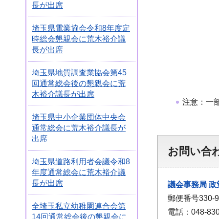
長が出席
埼玉県電業協会令和8年度定
時総会懇親会に荒木裕介議
長が出席
埼玉県地質調査業協会第45
回通常総会後の懇親会に荒
木裕介議長が出席
注意：一
埼玉県中小企業団体中央会
通常総会に荒木裕介議長が
出席
お問い合
埼玉県道路利用者会議令和8
年度通常総会に荒木裕介議
長が出席
議会事務局
政
郵便番号330
全埼玉私立幼稚園連合会第
電話：048-830
14回通常総会後の懇親会に