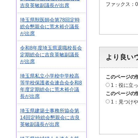
ファックス：048
吉良英敏副議長が出席
埼玉県獣医師会第78回定時
総会懇親会に荒木裕介議長
が出席
令和8年度埼玉県退職校長会
定期総会に吉良英敏副議長
より良い
が出席
埼玉県私立小学校中学校高
このページの
等学校保護者会連合会令和8
1：役に立
年度定期総会に荒木裕介議
このページの
長が出席
1：見つけ
埼玉県建築士事務所協会第
14回定時総会懇親会に吉良
英敏副議長が出席