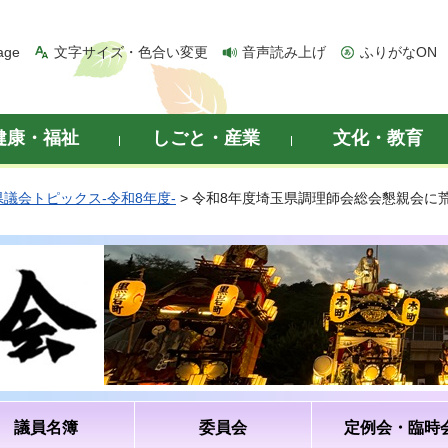
age
文字サイズ・色合い変更
音声読み上げ
ふりがなON
健康・福祉
しごと・産業
文化・教育
県議会トピックス-令和8年度-
> 令和8年度埼玉県調理師会総会懇親会に
議員名簿
委員会
定例会・臨時