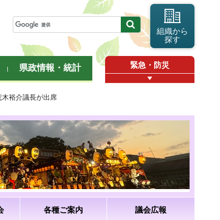
組織から
探す
緊急・防災
県政情報・統計
荒木裕介議長が出席
会
各種ご案内
議会広報