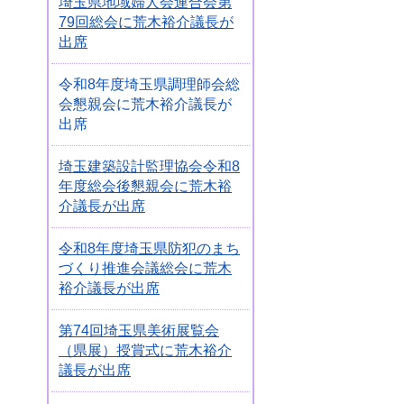
埼玉県地域婦人会連合会第
79回総会に荒木裕介議長が
出席
令和8年度埼玉県調理師会総
会懇親会に荒木裕介議長が
出席
埼玉建築設計監理協会令和8
年度総会後懇親会に荒木裕
介議長が出席
令和8年度埼玉県防犯のまち
づくり推進会議総会に荒木
裕介議長が出席
第74回埼玉県美術展覧会
（県展）授賞式に荒木裕介
議長が出席