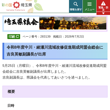
彩の国 埼玉県
緊急・防
情報を探す
メニュー
災
ページ番号：283139
掲載日：2026年7月2日
令和8年度中川・綾瀬川流域改修促進期成同盟会総会に
吉良英敏副議長が出席
5月25日（月曜日）、令和8年度中川・綾瀬川流域改修促進期成同盟
会総会に吉良英敏副議長が出席しました。
吉良副議長は、県議会を代表してあいさつを述べました。
概要
日時