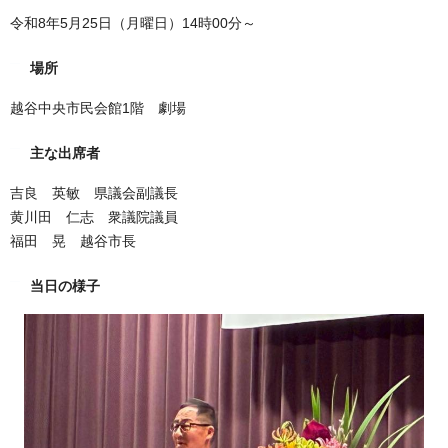
令和8年5月25日（月曜日）14時00分～
場所
越谷中央市民会館1階 劇場
主な出席者
吉良 英敏 県議会副議長
黄川田 仁志 衆議院議員
福田 晃 越谷市長
当日の様子