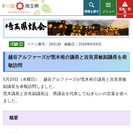
彩の国 埼玉県
緊急・防
情報を探す
メニュー
災
ページ番号：283130
掲載日：2026年6月8日
越谷アルファーズが荒木裕介議長と吉良英敏副議長を表
敬訪問
5月20日（水曜日）、越谷アルファーズが荒木裕介議長と吉良英敏
副議長を表敬訪問しました。
荒木議長と吉良副議長は、県議会を代表してねぎらいの言葉を述べ
ました。
概要