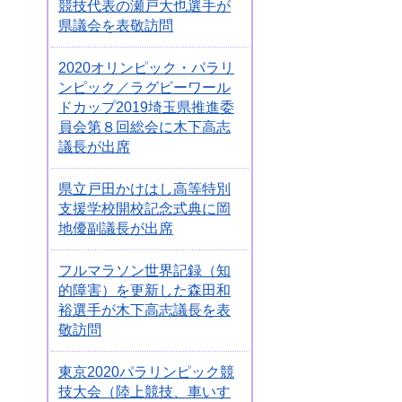
競技代表の瀬戸大也選手が
県議会を表敬訪問
2020オリンピック・パラリ
ンピック／ラグビーワール
ドカップ2019埼玉県推進委
員会第８回総会に木下高志
議長が出席
県立戸田かけはし高等特別
支援学校開校記念式典に岡
地優副議長が出席
フルマラソン世界記録（知
的障害）を更新した森田和
裕選手が木下高志議長を表
敬訪問
東京2020パラリンピック競
技大会（陸上競技、車いす