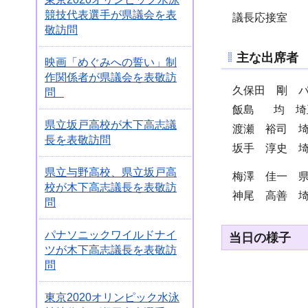
競技代表選手が県議会を表
議長応接室
敬訪問
主な出席者
映画「めぐみへの誓い」制
作関係者が県議会を表敬訪
久保田 剛 
問
飯島 均 埼
県立坂戸高校が木下高志議
渡瀬 裕司 
長を表敬訪問
坂手 淳史 
県立与野高校、県立坂戸高
梅澤 佳一 
校が木下高志議長を表敬訪
神尾 高善 
問
パナソニックワイルドナイ
当日の様子
ツが木下高志議長を表敬訪
問
東京2020オリンピック水泳