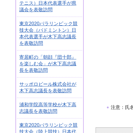
テニス）日本代表選手が県
議会を表敬訪問
東京2020パラリンピック競
技大会（バドミントン）日
本代表選手が木下高志議長
を表敬訪問
寄居町の「朝顔『団十郎』
を楽しむ会」が木下高志議
長を表敬訪問
サッポロビール株式会社が
木下高志議長を表敬訪問
浦和学院高等学校が木下高
注意：氏
志議長を表敬訪問
東京2020パラリンピック競
技大会（陸上競技）日本代