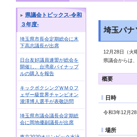
県議会トピックス-令和
３年度-
埼玉パナ
埼玉県市長会定期総会に木
下高志議長が出席
12月28日（
日台友好議員連盟が総会を
県議会からは、
開催し、台湾産パイナップ
ルの購入を報告
概要
キックボクシングＷＭＯフ
ェザー級世界チャンピオン
日時
瀧澤博人選手が表敬訪問
令和3年12月2
埼玉県市議会議長会定期総
会に岡地優副議長が出席
場所
東京2020オリンピック水泳