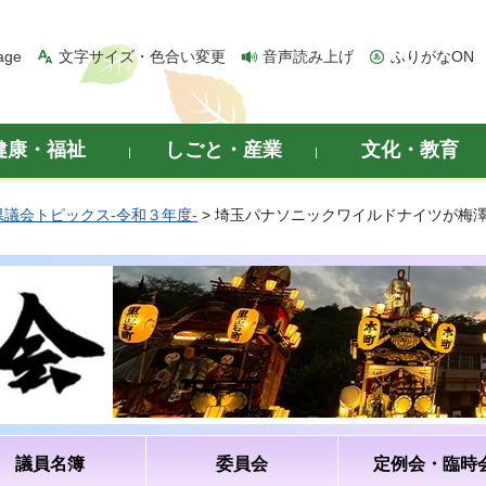
age
文字サイズ・色合い変更
音声読み上げ
ふりがなON
健康・福祉
しごと・産業
文化・教育
県議会トピックス-令和３年度-
> 埼玉パナソニックワイルドナイツが梅
議員名簿
委員会
定例会・臨時