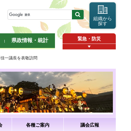
組織から
探す
緊急・防災
県政情報・統計
澤佳一議長を表敬訪問
会
各種ご案内
議会広報