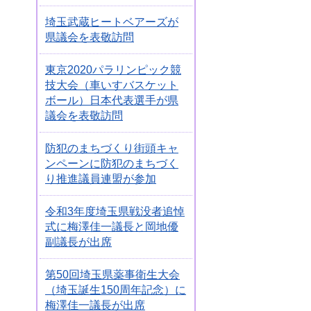
埼玉武蔵ヒートベアーズが
県議会を表敬訪問
東京2020パラリンピック競
技大会（車いすバスケット
ボール）日本代表選手が県
議会を表敬訪問
防犯のまちづくり街頭キャ
ンペーンに防犯のまちづく
り推進議員連盟が参加
令和3年度埼玉県戦没者追悼
式に梅澤佳一議長と岡地優
副議長が出席
第50回埼玉県薬事衛生大会
（埼玉誕生150周年記念）に
梅澤佳一議長が出席