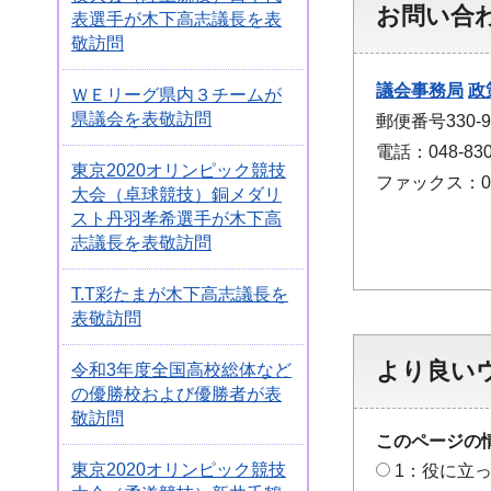
お問い合
表選手が木下高志議長を表
敬訪問
議会事務局
政
ＷＥリーグ県内３チームが
県議会を表敬訪問
郵便番号330
電話：048-830
東京2020オリンピック競技
ファックス：048
大会（卓球競技）銅メダリ
スト丹羽孝希選手が木下高
志議長を表敬訪問
T.T彩たまが木下高志議長を
表敬訪問
より良い
令和3年度全国高校総体など
の優勝校および優勝者が表
敬訪問
このページの
東京2020オリンピック競技
1：役に立