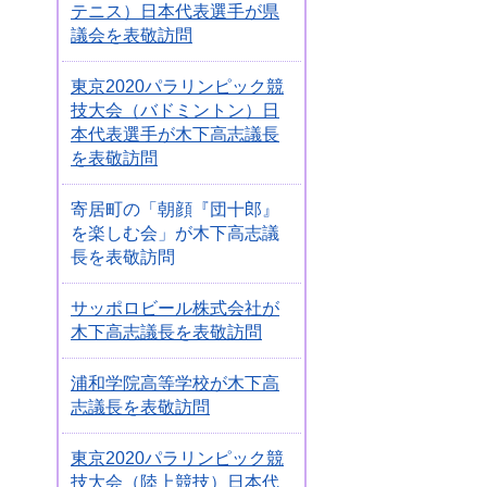
テニス）日本代表選手が県
議会を表敬訪問
東京2020パラリンピック競
技大会（バドミントン）日
本代表選手が木下高志議長
を表敬訪問
寄居町の「朝顔『団十郎』
を楽しむ会」が木下高志議
長を表敬訪問
サッポロビール株式会社が
木下高志議長を表敬訪問
浦和学院高等学校が木下高
志議長を表敬訪問
東京2020パラリンピック競
技大会（陸上競技）日本代