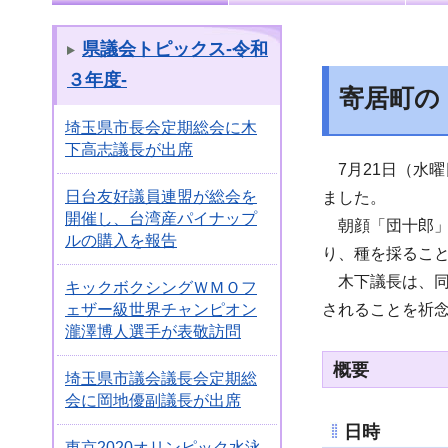
県議会トピックス-令和
３年度-
寄居町の
埼玉県市長会定期総会に木
下高志議長が出席
7月21日（水
日台友好議員連盟が総会を
ました。
開催し、台湾産パイナップ
朝顔「団十郎」
ルの購入を報告
り、種を採るこ
木下議長は、同
キックボクシングＷＭＯフ
されることを祈
ェザー級世界チャンピオン
瀧澤博人選手が表敬訪問
概要
埼玉県市議会議長会定期総
会に岡地優副議長が出席
日時
東京2020オリンピック水泳