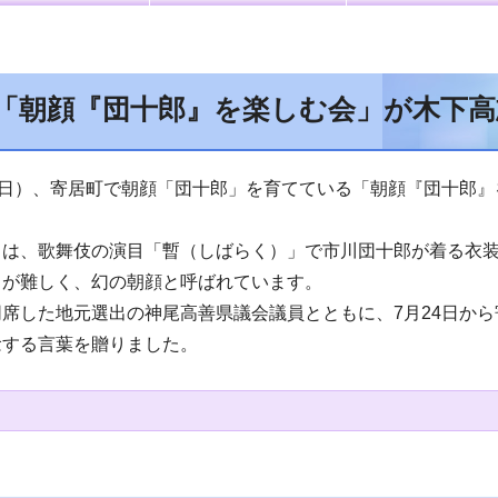
「朝顔『団十郎』を楽しむ会」が木下高
曜日）、寄居町で朝顔「団十郎」を育てている「朝顔『団十郎』
は、歌舞伎の演目「暫（しばらく）」で市川団十郎が着る衣装
とが難しく、幻の朝顔と呼ばれています。
席した地元選出の神尾高善県議会議員とともに、7月24日から
念する言葉を贈りました。