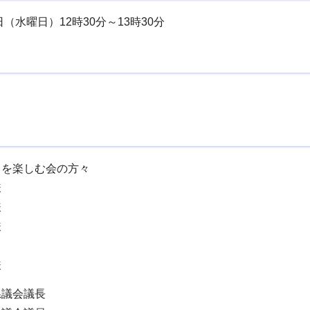
日（水曜日）12時30分～13時30分
」を楽しむ会の方々
様
様
様
様
県議会議長