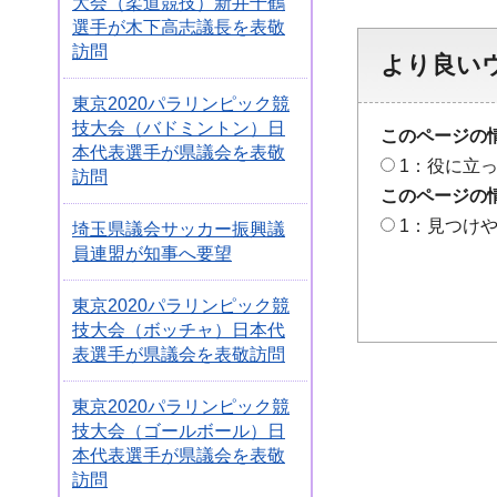
大会（柔道競技）新井千鶴
選手が木下高志議長を表敬
訪問
より良い
東京2020パラリンピック競
技大会（バドミントン）日
このページの
本代表選手が県議会を表敬
1：役に立
訪問
このページの
1：見つけ
埼玉県議会サッカー振興議
員連盟が知事へ要望
東京2020パラリンピック競
技大会（ボッチャ）日本代
表選手が県議会を表敬訪問
東京2020パラリンピック競
技大会（ゴールボール）日
本代表選手が県議会を表敬
訪問