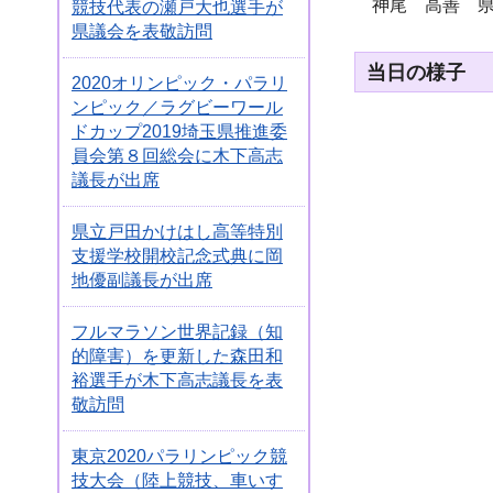
神尾 高善 
競技代表の瀬戸大也選手が
県議会を表敬訪問
当日の様子
2020オリンピック・パラリ
ンピック／ラグビーワール
ドカップ2019埼玉県推進委
員会第８回総会に木下高志
議長が出席
県立戸田かけはし高等特別
支援学校開校記念式典に岡
地優副議長が出席
フルマラソン世界記録（知
的障害）を更新した森田和
裕選手が木下高志議長を表
敬訪問
東京2020パラリンピック競
技大会（陸上競技、車いす