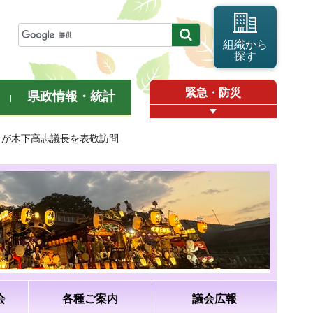
組織から
探す
緊急・防災
県政情報・統計
」が木下高志議長を表敬訪問
会
各種ご案内
議会広報