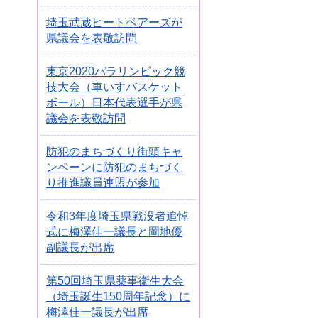
埼玉武蔵ヒートベアーズが
県議会を表敬訪問
東京2020パラリンピック競
技大会（車いすバスケット
ボール）日本代表選手が県
議会を表敬訪問
防犯のまちづくり街頭キャ
ンペーンに防犯のまちづく
り推進議員連盟が参加
令和3年度埼玉県戦没者追悼
式に梅澤佳一議長と岡地優
副議長が出席
第50回埼玉県薬事衛生大会
（埼玉誕生150周年記念）に
梅澤佳一議長が出席