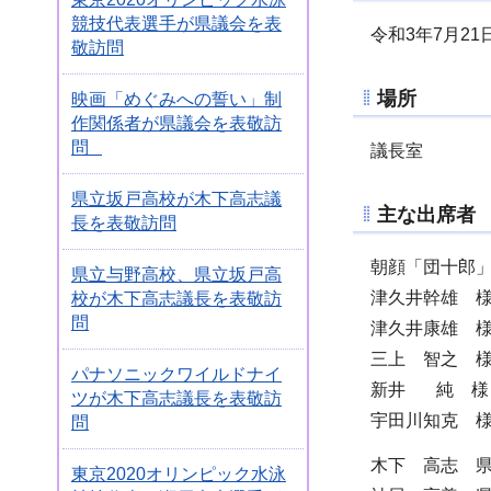
競技代表選手が県議会を表
令和3年7月21
敬訪問
場所
映画「めぐみへの誓い」制
作関係者が県議会を表敬訪
問
議長室
県立坂戸高校が木下高志議
主な出席者
長を表敬訪問
朝顔「団十郎
県立与野高校、県立坂戸高
津久井幹雄 
校が木下高志議長を表敬訪
問
津久井康雄 
三上 智之 
パナソニックワイルドナイ
新井 純 様
ツが木下高志議長を表敬訪
宇田川知克 
問
木下 高志 
東京2020オリンピック水泳