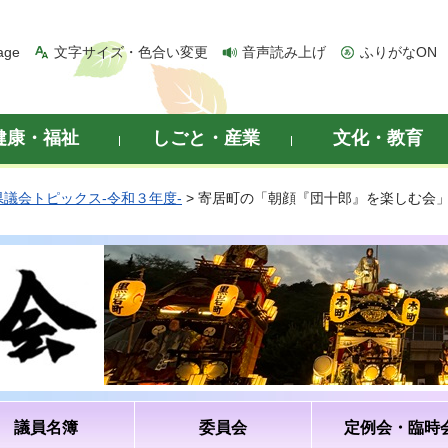
age
文字サイズ・色合い変更
音声読み上げ
ふりがなON
健康・福祉
しごと・産業
文化・教育
県議会トピックス-令和３年度-
> 寄居町の「朝顔『団十郎』を楽しむ会
議員名簿
委員会
定例会・臨時