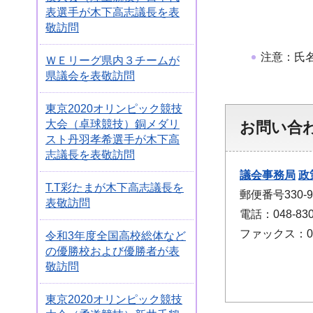
表選手が木下高志議長を表
敬訪問
注意：氏
ＷＥリーグ県内３チームが
県議会を表敬訪問
東京2020オリンピック競技
大会（卓球競技）銅メダリ
お問い合
スト丹羽孝希選手が木下高
志議長を表敬訪問
議会事務局
政
T.T彩たまが木下高志議長を
郵便番号330
表敬訪問
電話：048-830
ファックス：048
令和3年度全国高校総体など
の優勝校および優勝者が表
敬訪問
東京2020オリンピック競技