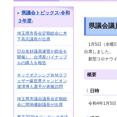
県議会トピックス-令和
３年度-
県議会議
埼玉県市長会定期総会に木
下高志議長が出席
1月5日（水曜
日台友好議員連盟が総会を
出席しました。
開催し、台湾産パイナップ
新型コロナウイ
ルの購入を報告
概要
キックボクシングＷＭＯフ
ェザー級世界チャンピオン
瀧澤博人選手が表敬訪問
日時
埼玉県市議会議長会定期総
令和4年1月5日
会に岡地優副議長が出席
東京2020オリンピック水泳