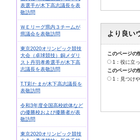
表選手が木下高志議長を表
敬訪問
ＷＥリーグ県内３チームが
より良い
県議会を表敬訪問
東京2020オリンピック競技
このページの
大会（卓球競技）銅メダリ
1：役に立
スト丹羽孝希選手が木下高
志議長を表敬訪問
このページの
1：見つけ
T.T彩たまが木下高志議長を
表敬訪問
令和3年度全国高校総体など
の優勝校および優勝者が表
敬訪問
東京2020オリンピック競技