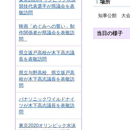
場所
競技代表選手が県議会を表
敬訪問
知事公館 大
映画「めぐみへの誓い」制
当日の様子
作関係者が県議会を表敬訪
問
県立坂戸高校が木下高志議
長を表敬訪問
県立与野高校、県立坂戸高
校が木下高志議長を表敬訪
問
パナソニックワイルドナイ
ツが木下高志議長を表敬訪
問
東京2020オリンピック水泳