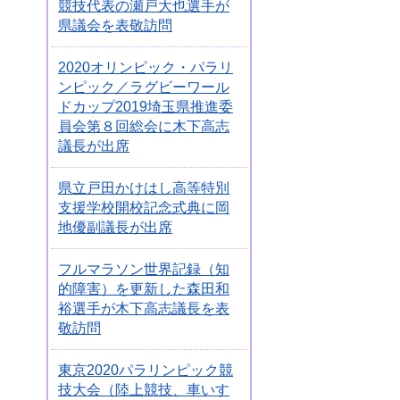
競技代表の瀬戸大也選手が
県議会を表敬訪問
2020オリンピック・パラリ
ンピック／ラグビーワール
ドカップ2019埼玉県推進委
員会第８回総会に木下高志
議長が出席
県立戸田かけはし高等特別
支援学校開校記念式典に岡
地優副議長が出席
フルマラソン世界記録（知
的障害）を更新した森田和
裕選手が木下高志議長を表
敬訪問
東京2020パラリンピック競
技大会（陸上競技、車いす