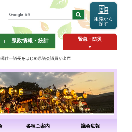
組織から
探す
緊急・防災
県政情報・統計
梅澤佳一議長をはじめ県議会議員が出席
会
各種ご案内
議会広報