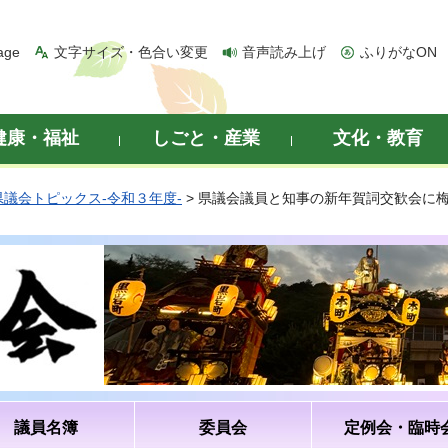
age
文字サイズ・色合い変更
音声読み上げ
ふりがなON
健康・福祉
しごと・産業
文化・教育
県議会トピックス-令和３年度-
> 県議会議員と知事の新年賀詞交歓会に
議員名簿
委員会
定例会・臨時