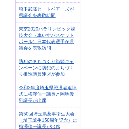
埼玉武蔵ヒートベアーズが
県議会を表敬訪問
東京2020パラリンピック競
技大会（車いすバスケット
ボール）日本代表選手が県
議会を表敬訪問
防犯のまちづくり街頭キャ
ンペーンに防犯のまちづく
り推進議員連盟が参加
令和3年度埼玉県戦没者追悼
式に梅澤佳一議長と岡地優
副議長が出席
第50回埼玉県薬事衛生大会
（埼玉誕生150周年記念）に
梅澤佳一議長が出席