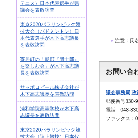
テニス）日本代表選手が県
議会を表敬訪問
東京2020パラリンピック競
技大会（バドミントン）日
本代表選手が木下高志議長
注意：氏
を表敬訪問
寄居町の「朝顔『団十郎』
を楽しむ会」が木下高志議
お問い合
長を表敬訪問
サッポロビール株式会社が
議会事務局
政
木下高志議長を表敬訪問
郵便番号330
浦和学院高等学校が木下高
電話：048-830
志議長を表敬訪問
ファックス：048
東京2020パラリンピック競
技大会（陸上競技）日本代